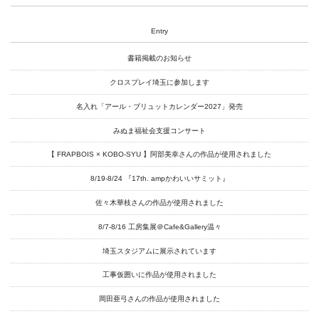
About
Artists
Entry
Exhibitions
書籍掲載のお知らせ
クロスプレイ埼玉に参加します
Projects
名入れ「アール・ブリュットカレンダー2027」発売
Goods
みぬま福祉会支援コンサート
Media
【 FRAPBOIS × KOBO-SYU 】阿部美幸さんの作品が使用されました
Access
8/19-8/24 『17th. ampかわいいサミット』
Link
佐々木華枝さんの作品が使用されました
8/7-8/16 工房集展＠Cafe&Gallery温々
Facebook
埼玉スタジアムに展示されています
Instagram
工事仮囲いに作品が使用されました
Youtube
岡田亜弓さんの作品が使用されました