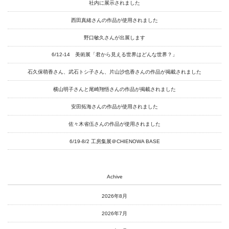
社内に展示されました
online-shop
西田真緒さんの作品が使用されました
野口敏久さんが出展します
art center syu
6/12-14 美術展「君から見える世界はどんな世界？」
南関東・甲信障害者
石久保萌香さん、武石トシ子さん、片山沙也香さんの作品が掲載されました
アートサポートセンター
横山明子さんと尾崎翔悟さんの作品が掲載されました
社会福祉法人みぬま福祉会
安田拓海さんの作品が使用されました
佐々木省伍さんの作品が使用されました
6/19-8/2 工房集展＠CHIENOWA BASE
Achive
2026年8月
2026年7月