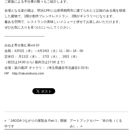
ご家族による手仕事の数々もご紹介します。
会場となる楽の蔵は、明治13年に山形県鶴岡市に建てられたと記録のある蔵を移築
した建物で、1階が創作フレンチレストラン、2階がギャラリーになります。
趣ある空間で、レストランの美味しいメニューと併せてお楽しみいただけます。
ぜひお気に入りを見つけにいらしてください。
————————————-
みぬま寄せ集む展vol.10
会期：4月5日（木）～4月24日（火）11：00～18：00
定休日： 月11日（水）、 17日（火）、18日（水）
（初日は14:00 から/ 最終日は17:00 まで）
会場：楽の蔵2F ギャラリ－（埼玉県越谷市北越谷2-33-9）
HP
http://rakunokura.com
«
「JAGDAつながりの展覧会 Part 1」開催
アートブックカバー「本の包（くる
News
中です
み）」
»