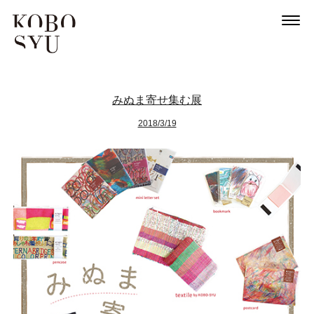
みぬま寄せ集む展
2018/3/19