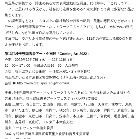
埼玉県が実施する「障害のある方の表現活動状況調査」には毎年、「これってアー
ト？」と思われる表現から、社会的に注目を集める作家の新作まで実に多彩な作品が
集まります。
この調査票をもとに、３０以上の福祉施設や行政の職員、美術の専門家などがネット
ワーク（埼玉県障害者アートネットワークＴＡＭＡＰ±〇）を結び、それぞれの視点
で話し合いながら出展作品を選考しています。
本展では、交ざりあう価値観の中から選び抜かれた、111名の作家による600点を超
える作品をお届けします。
第13回埼玉県障害者アート企画展「Coming Art 2022」
会期：2022年12月7日（水）－12月11日（日）
10：00 – 17：00 ※最終入場16：30 入場無料
会場：埼玉県立近代美術館 一般展示室1・2（地下1階）
埼玉県さいたま市浦和区常盤9-30-1（ＪＲ北浦和駅西口徒歩３分）
会場HP
http://www.pref.spec.ed.jp/momas/
主催:埼玉県障害者アートネットワークＴＡＭＡＰ±〇、社会福祉法人みぬま福祉会
共催:埼玉県、埼玉県障害者アートフェスティバル実行委員会
後援:上尾市、春日部市、加須市、川口市、川越市、行田市、久喜市、熊谷市、鴻巣
市、さいたま市、狭山市、白岡市、秩父市、鶴ヶ島市、所沢市、戸田市、新座市、蓮
田市、飯能市、東松山市、日高市、深谷市、本庄市、三郷市、宮代町、毛呂山町、吉
川市、吉見町、嵐山町、ＪＲ東日本大宮支社
協力:アートセンター集協力委員
助成:令和4年度埼玉県障害者芸術文化活動普及支援事業