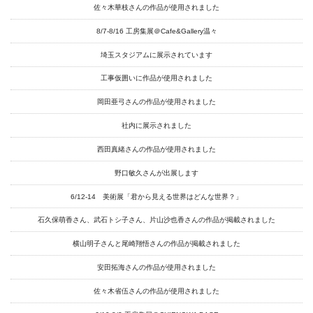
佐々木華枝さんの作品が使用されました
8/7-8/16 工房集展＠Cafe&Gallery温々
埼玉スタジアムに展示されています
工事仮囲いに作品が使用されました
岡田亜弓さんの作品が使用されました
社内に展示されました
西田真緒さんの作品が使用されました
野口敏久さんが出展します
6/12-14 美術展「君から見える世界はどんな世界？」
石久保萌香さん、武石トシ子さん、片山沙也香さんの作品が掲載されました
横山明子さんと尾崎翔悟さんの作品が掲載されました
安田拓海さんの作品が使用されました
佐々木省伍さんの作品が使用されました