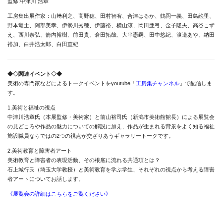
監修:中津川 浩章
工房集出展作家：山﨑利之、高野穂、田村智宥、合津はるか、鶴岡一義、田島絵里、
野本竜士、阿部美幸、伊勢川秀穂、伊藤裕、横山涼、岡田亜弓、金子隆夫、高谷こず
News
え、西川泰弘、箭内裕樹、前田貴、倉田拓哉、大串憲嗣、田中悠紀、渡邉あや、納田
裕加、白井浩太郎、白田直紀
About
Artists
◆◇関連イベント◇◆
Exhibitions
美術の専門家などによるトークイベントをyoutube「
工房集チャンネル
」で配信しま
す。
Projects
1.美術と福祉の視点
中津川浩章氏（本展監修・美術家）と前山裕司氏（新潟市美術館館長）による展覧会
Goods
の見どころや作品の魅力についての解説に加え、作品が生まれる背景をよく知る福祉
施設職員ならではの2つの視点が交ざりあうギャラリートークです。
Media
2.美術教育と障害者アート
Access
美術教育と障害者の表現活動、その根底に流れる共通項とは？
石上城行氏（埼玉大学教授）と美術教育を学ぶ学生、それぞれの視点から考える障害
Link
者アートについてお話します。
《展覧会の詳細はこちらをご覧ください》
Facebook