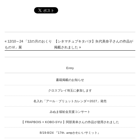
Instagram
Youtube
online-shop
«
12/10～24 「12の月のおくり
【シネマチュプキタバタ】矢代美奈子さんの作品が
ものⅥ」展
掲載されました
»
art center syu
南関東・甲信障害者
Entry
アートサポートセンター
書籍掲載のお知らせ
社会福祉法人みぬま福祉会
クロスプレイ埼玉に参加します
名入れ「アール・ブリュットカレンダー2027」発売
みぬま福祉会支援コンサート
【 FRAPBOIS × KOBO-SYU 】阿部美幸さんの作品が使用されました
8/19-8/24 『17th. ampかわいいサミット』