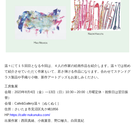
温々にて１５回目となる今回は、４人の作家の絵画作品を紹介します。温々では初め
て紹介させていただく作家もいて、若さ弾ける作品になります。合わせてステンドグ
ラス製品や手織り小物、新作アートグッズもお楽しみください。
工房集展
会期：2023年8月4日（金）—13日（日）10:30～20:00（月曜定休・祝祭日は翌日振
替）
会場：Cafe&Gallery温々［ぬくぬく］
住所：さいたま市見沼区丸ケ崎1856
HP:
https://cafe-nukunuku.com/
出展作家：西田真緒、小南菓音、野口敏久、白田直紀