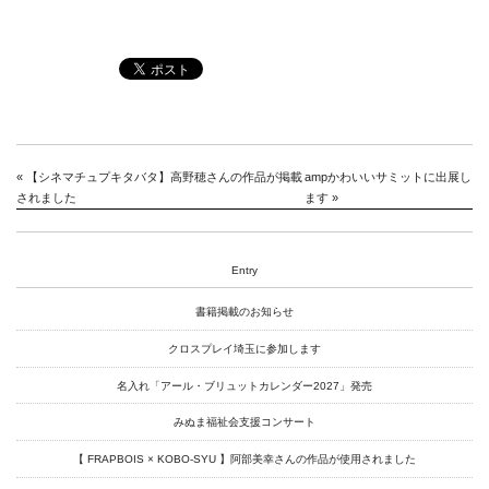
Goods
Media
Access
Link
«
【シネマチュプキタバタ】高野穂さんの作品が掲載
ampかわいいサミットに出展し
されました
ます
»
Facebook
Entry
Instagram
書籍掲載のお知らせ
Youtube
クロスプレイ埼玉に参加します
online-shop
名入れ「アール・ブリュットカレンダー2027」発売
みぬま福祉会支援コンサート
art center syu
【 FRAPBOIS × KOBO-SYU 】阿部美幸さんの作品が使用されました