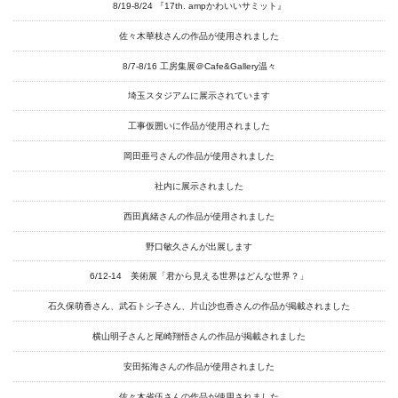
南関東・甲信障害者
8/19-8/24 『17th. ampかわいいサミット』
アートサポートセンター
佐々木華枝さんの作品が使用されました
社会福祉法人みぬま福祉会
8/7-8/16 工房集展＠Cafe&Gallery温々
埼玉スタジアムに展示されています
工事仮囲いに作品が使用されました
岡田亜弓さんの作品が使用されました
社内に展示されました
西田真緒さんの作品が使用されました
野口敏久さんが出展します
6/12-14 美術展「君から見える世界はどんな世界？」
石久保萌香さん、武石トシ子さん、片山沙也香さんの作品が掲載されました
横山明子さんと尾崎翔悟さんの作品が掲載されました
安田拓海さんの作品が使用されました
佐々木省伍さんの作品が使用されました