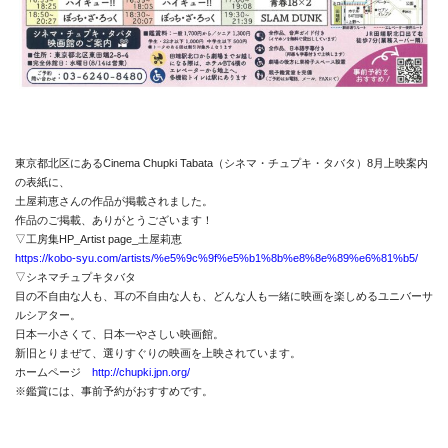
東京都北区にあるCinema Chupki Tabata（シネマ・チュプキ・タバタ）8月上映案内
の表紙に、
土屋莉恵さんの作品が掲載されました。
作品のご掲載、ありがとうございます！
▽工房集HP_Artist page_土屋莉恵
https://kobo-syu.com/artists/%e5%9c%9f%e5%b1%8b%e8%8e%89%e6%81%b5/
▽シネマチュプキタバタ
News
目の不自由な人も、耳の不自由な人も、どんな人も一緒に映画を楽しめるユニバーサ
ルシアター。
About
日本一小さくて、日本一やさしい映画館。
新旧とりまぜて、選りすぐりの映画を上映されています。
Artists
ホームページ
http://chupki.jpn.org/
※鑑賞には、事前予約がおすすめです。
Exhibitions
Projects