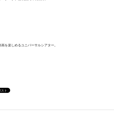
Instagram
Youtube
online-shop
art center syu
映画を楽しめるユニバーサルシアター。
南関東・甲信障害者
アートサポートセンター
社会福祉法人みぬま福祉会