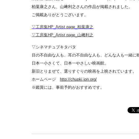
柏葉康之さん、山﨑利之さんの作品が掲載されました。
ご掲載ありがとうございます。
▽工房集HP_Artist page_柏葉康之
▽工房集HP_Artist page_山﨑利之
▽シネマチュプキタバタ
目の不自由な人も、耳の不自由な人も、どんな人も一緒に
日本一小さくて、日本一やさしい映画館。
新旧とりまぜて、選りすぐりの映画を上映されています。
ホームページ
http://chupki.jpn.org/
※鑑賞には、事前予約がおすすめです。