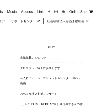
ds
Media
Access
Link
Online Shop
者
アートサポートセンター
社会福祉法人みぬま福祉会
Entry
書籍掲載のお知らせ
クロスプレイ埼玉に参加します
名入れ「アール・ブリュットカレンダー2027」
発売
みぬま福祉会支援コンサート
【 FRAPBOIS × KOBO-SYU 】阿部美幸さんの作