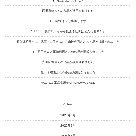
社内に展示されました
西田真緒さんの作品が使用されました
野口敏久さんが出展します
6/12-14 美術展「君から見える世界はどんな世界？」
石久保萌香さん、武石トシ子さん、片山沙也香さんの作品が掲載されました
横山明子さんと尾崎翔悟さんの作品が掲載されました
安田拓海さんの作品が使用されました
佐々木省伍さんの作品が使用されました
6/19-8/2 工房集展＠CHIENOWA BASE
Achive
2026年8月
2026年7月
2026年6月