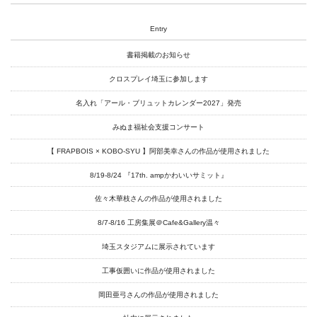
Access
Link
Entry
書籍掲載のお知らせ
クロスプレイ埼玉に参加します
Facebook
名入れ「アール・ブリュットカレンダー2027」発売
Instagram
みぬま福祉会支援コンサート
Youtube
【 FRAPBOIS × KOBO-SYU 】阿部美幸さんの作品が使用されました
online-shop
8/19-8/24 『17th. ampかわいいサミット』
佐々木華枝さんの作品が使用されました
art center syu
8/7-8/16 工房集展＠Cafe&Gallery温々
南関東・甲信障害者
埼玉スタジアムに展示されています
アートサポートセンター
工事仮囲いに作品が使用されました
社会福祉法人みぬま福祉会
岡田亜弓さんの作品が使用されました