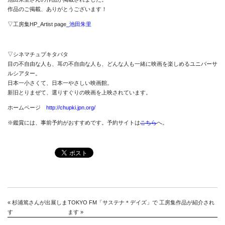
作品のご掲載、ありがとうございます！
▽工房集HP_Artist page
_
池田朱里
▽シネマチュプキタバタ
目の不自由な人も、耳の不自由な人も、どんな人も一緒に映画を楽しめるユニバーサ
ルシアター。
日本一小さくて、日本一やさしい映画館。
新旧とりまぜて、選りすぐりの映画を上映されています。
News
ホームページ
http://chupki.jpn.org/
About
※鑑賞には、事前予約がおすすめです。予約サイトは
こちら
へ。
Artists
Exhibitions
Projects
Goods
«
杉浦篤さんが出展しま
TOKYO FM「サステナ＊デイズ」で 工房集作品が紹介され
Media
す
ます
»