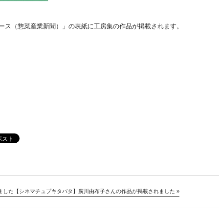
About
ュース（惣菜産業新聞）」の表紙に工房集の作品が掲載されます。
Artists
Exhibitions
Projects
Goods
Media
Access
Link
ました
【シネマチュプキタバタ】廣川由布子さんの作品が掲載されました
»
Facebook