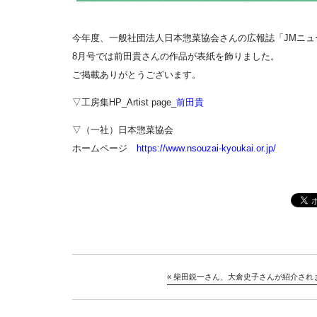
今年度、一般社団法人日本惣菜協会さんの広報誌「JMニ
8月号では前田貴さんの作品が表紙を飾りました。
ご掲載ありがとうございます。
▽工房集HP_Artist page_
前田貴
▽（一社）日本惣菜協会
ホームページ
https://www.nsouzai-kyoukai.or.jp/
«
柴田鋭一さん、大倉史子さんが紹介され