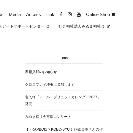
ds
Media
Access
Link
Online Shop
者
アートサポートセンター
社会福祉法人みぬま福祉会
Entry
書籍掲載のお知らせ
クロスプレイ埼玉に参加します
名入れ「アール・ブリュットカレンダー2027」
発売
みぬま福祉会支援コンサート
【 FRAPBOIS × KOBO-SYU 】阿部美幸さんの作