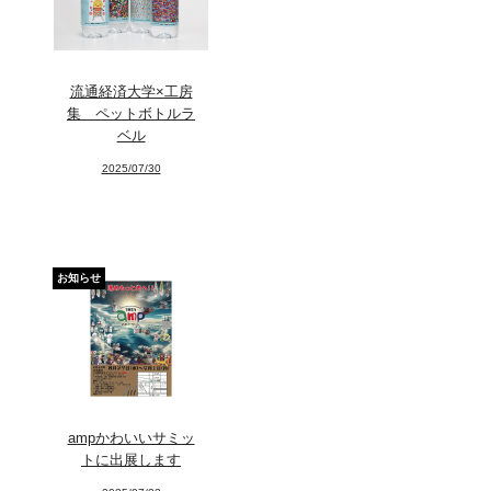
Exhibitions
Projects
流通経済大学×工房
Goods
集 ペットボトルラ
ベル
Media
2025/07/30
Access
Link
お知らせ
Facebook
Instagram
Youtube
ampかわいいサミッ
online-shop
トに出展します