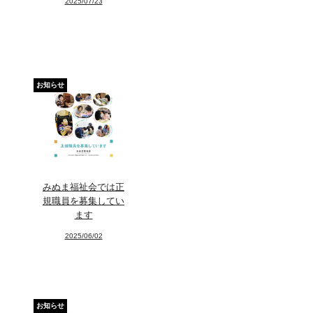
2025/07/23
art center syu
南関東・甲信障害者
アートサポートセンター
お知らせ
社会福祉法人みぬま福祉会
みぬま福祉会では正
規職員を募集してい
ます
2025/06/02
お知らせ