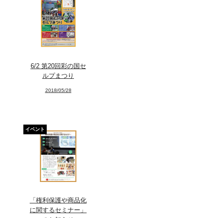
Facebook
Instagram
Youtube
6/2 第20回彩の国セ
online-shop
ルプまつり
2018/05/28
art center syu
南関東・甲信障害者
イベント
アートサポートセンター
社会福祉法人みぬま福祉会
「権利保護や商品化
に関するセミナー」