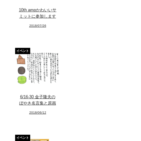
10th ampかわいいサ
ミットに参加します
2018/07/26
News
About
イベント
Artists
Exhibitions
Projects
Goods
6/16-30 金子隆夫の
Media
ぼやき名言集と原画
2018/06/12
Access
Link
イベント