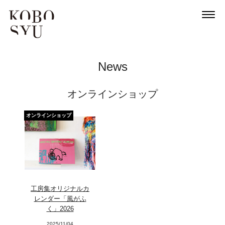
News
News
About
オンラインショップ
Artists
オンラインショップ
Exhibitions
Projects
Goods
Media
工房集オリジナルカ
Access
レンダー「風がふ
く」2026
Link
2025/11/04