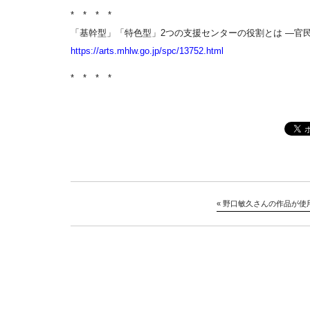
* * * *
「基幹型」「特色型」2つの支援センターの役割とは —官
https://arts.mhlw.go.jp/spc/13752.html
* * * *
«
野口敏久さんの作品が使