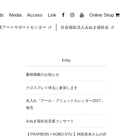
ds
Media
Access
Link
Online Shop
者
アートサポートセンター
社会福祉法人みぬま福祉会
Entry
書籍掲載のお知らせ
クロスプレイ埼玉に参加します
名入れ「アール・ブリュットカレンダー2027」
発売
みぬま福祉会支援コンサート
【 FRAPBOIS × KOBO-SYU 】阿部美幸さんの作