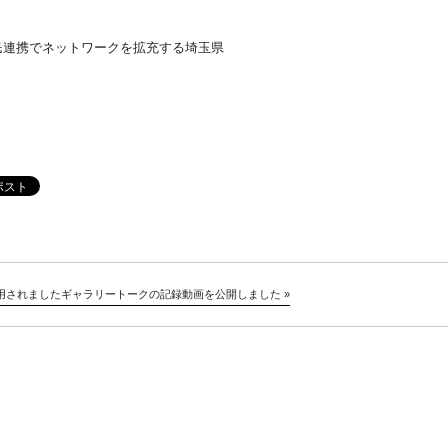
About
民連携でネットワークを拡充する埼玉県
Artists
Exhibitions
Projects
Goods
Media
用されました
ギャラリートークの記録動画を公開しました
»
Access
Link
Facebook