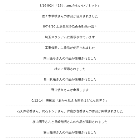
Projects
8/19-8/24 『17th. ampかわいいサミット』
Goods
佐々木華枝さんの作品が使用されました
Media
8/7-8/16 工房集展＠Cafe&Gallery温々
Access
埼玉スタジアムに展示されています
Link
工事仮囲いに作品が使用されました
岡田亜弓さんの作品が使用されました
社内に展示されました
Facebook
西田真緒さんの作品が使用されました
Instagram
野口敏久さんが出展します
Youtube
6/12-14 美術展「君から見える世界はどんな世界？」
online-shop
石久保萌香さん、武石トシ子さん、片山沙也香さんの作品が掲載されました
横山明子さんと尾崎翔悟さんの作品が掲載されました
art center syu
安田拓海さんの作品が使用されました