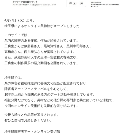
4月27日（火）より、
埼玉県によるオンライン美術館がオープンしました！
このサイトでは、
県内の障害のある作家、作品が紹介されています。
工房集からは伊藤裕さん、尾崎翔悟さん、黒川幸司郎さん、
高橋創さん、西川泰弘さんが掲載されています。
また、武蔵野美術大学の三澤一実教授の寄稿文や、
工房集の制作風景の紹介動画も公開されています。
..
埼玉県では、
県の障害者福祉推進課に芸術文化担当が配置されており、
障害者アートフェスティバルを中心として、
10年以上前から障害のある方のアート活動を推進しています。
福祉分野だけでなく、美術などの他分野の専門家と共に築いている活動で、
今回のオンライン美術館も先駆的な取り組みです。
今後も続々と作品等が追加されます。
ぜひご自宅でお楽しみください。
..
埼玉県障害者アートオンライン美術館