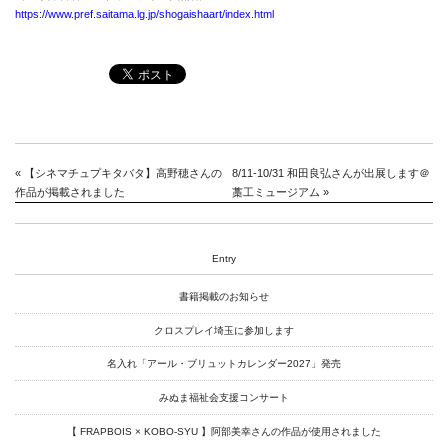
https://www.pref.saitama.lg.jp/shogaishaart/index.html
«
【シネマチュプキタバタ】高野穂さんの
8/11-10/31 和田良弘さんが出展します＠
作品が掲載されました
藁工ミュージアム
»
Entry
書籍掲載のお知らせ
News
クロスプレイ埼玉に参加します
About
名入れ「アール・ブリュットカレンダー2027」発売
Artists
みぬま福祉会支援コンサート
Exhibitions
【 FRAPBOIS × KOBO-SYU 】阿部美幸さんの作品が使用されました