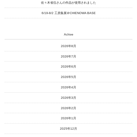
南関東・甲信障害者
佐々木省伍さんの作品が使用されました
アートサポートセンター
6/19-8/2 工房集展＠CHIENOWA BASE
社会福祉法人みぬま福祉会
Achive
2026年8月
2026年7月
2026年6月
2026年5月
2026年4月
2026年3月
2026年2月
2026年1月
2025年12月